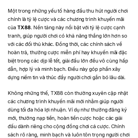
Một trong những yếu tố hàng đầu thu hút người chơi
chính là tỷ lệ cược và các chương trình khuyến mãi
của
TX88
. Nền tảng này nổi bật với tỷ lệ cược cạnh
tranh, giúp người chơi có khả năng thắng lớn hơn so
với các đối thủ khác. Đồng thời, các chính sách về
hoàn trả, thưởng cược miễn phí hay khuyến mãi đặc
biệt trong các dịp lễ tết, giải đấu lớn đều vô cùng hấp
dẫn, hợp lý và minh bạch. Điều này góp phần xây
dựng niềm tin và thúc đẩy người chơi gắn bó lâu dài.
Không những thế, TX88 còn thường xuyên cập nhật
các chương trình khuyến mãi mới nhằm giúp người
dùng tối đa hóa lợi nhuận. Ví dụ như thưởng đăng ký
mới, thưởng nạp tiền, hoàn tiền cược hoặc các giải
đấu dành riêng cho cộng đồng chơi cá cược. Chính
sách rõ ràng, minh bạch và luôn tôn trọng người chơi