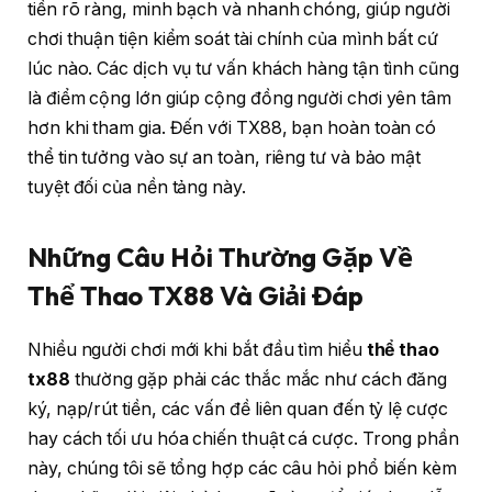
tiền rõ ràng, minh bạch và nhanh chóng, giúp người
chơi thuận tiện kiểm soát tài chính của mình bất cứ
lúc nào. Các dịch vụ tư vấn khách hàng tận tình cũng
là điểm cộng lớn giúp cộng đồng người chơi yên tâm
hơn khi tham gia. Đến với TX88, bạn hoàn toàn có
thể tin tưởng vào sự an toàn, riêng tư và bảo mật
tuyệt đối của nền tảng này.
Những Câu Hỏi Thường Gặp Về
Thể Thao TX88 Và Giải Đáp
Nhiều người chơi mới khi bắt đầu tìm hiểu
thể thao
tx88
thường gặp phải các thắc mắc như cách đăng
ký, nạp/rút tiền, các vấn đề liên quan đến tỷ lệ cược
hay cách tối ưu hóa chiến thuật cá cược. Trong phần
này, chúng tôi sẽ tổng hợp các câu hỏi phổ biến kèm