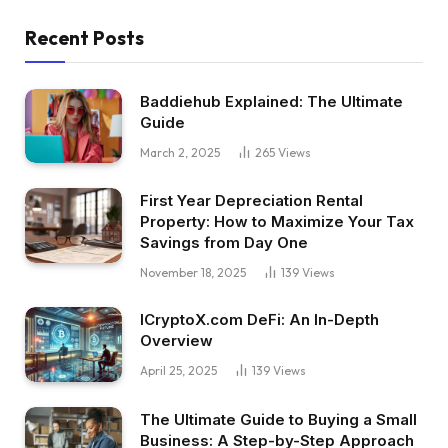
Recent Posts
Baddiehub Explained: The Ultimate
Guide
March 2, 2025
265
Views
First Year Depreciation Rental
Property: How to Maximize Your Tax
Savings from Day One
November 18, 2025
139
Views
ICryptoX.com DeFi: An In-Depth
Overview
April 25, 2025
139
Views
The Ultimate Guide to Buying a Small
Business: A Step-by-Step Approach