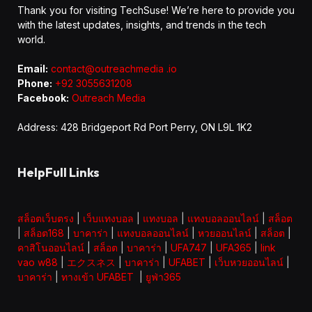
Thank you for visiting TechSuse! We’re here to provide you
with the latest updates, insights, and trends in the tech
world.
Email:
contact@outreachmedia .io
Phone:
+92 3055631208
Facebook:
Outreach Media
Address: 428 Bridgeport Rd Port Perry, ON L9L 1K2
HelpFull Links
สล็อตเว็บตรง
|
เว็บแทงบอล
|
แทงบอล
|
แทงบอลออนไลน์
|
สล็อต
|
สล็อต168
|
บาคาร่า
|
แทงบอลออนไลน์
|
หวยออนไลน์
|
สล็อต
|
คาสิโนออนไลน์
|
สล็อต
|
บาคาร่า
|
UFA747
|
UFA365
|
link
vao w88
|
エクスネス
|
บาคาร่า
|
UFABET
|
เว็บหวยออนไลน์
|
บาคาร่า
|
ทางเข้า UFABET
|
ยูฟ่า365