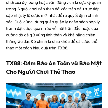
chơi của đội bóng hoặc vận động viên là cực kỳ quan
trọng. Người chơi nên theo dõi các trận đấu trực tiếp,
cập nhật tỷ lệ cược mới nhất để ra quyết định chính
xác. Cuối cùng, đừng quên quản lý ngân sách hợp lý,
tránh đặt cược quá nhiều về một trận đấu hoặc quá
cường độ để giữ vững tinh thần và khả năng chiến
thắng lâu dài. Đó chính là chìa khóa để cá cược thể
thao một cách hiệu quả trên TX88.
TX88: Đảm Bảo An Toàn và Bảo Mật
Cho Người Chơi Thể Thao