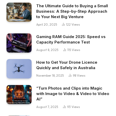
The Ultimate Guide to Buying a Small
Business: A Step-by-Step Approach
to Your Next Big Venture
April 20, 2025
122
Views
Gaming RAM Guide 2025: Speed vs
Capacity Performance Test
August 8, 2025
115
Views
How to Get Your Drone Licence
Quickly and Safely in Australia
November 18, 2025
98
Views
“Turn Photos and Clips into Magic
with Image to Video & Video to Video
AI”
August 7, 2025
93
Views