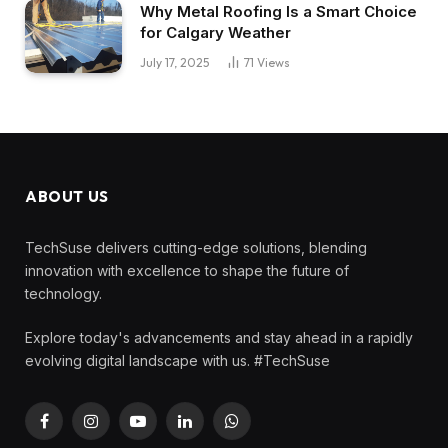
Why Metal Roofing Is a Smart Choice
for Calgary Weather
July 17, 2025
71
Views
ABOUT US
TechSuse delivers cutting-edge solutions, blending
innovation with excellence to shape the future of
technology.
Explore today's advancements and stay ahead in a rapidly
evolving digital landscape with us. #TechSuse
Facebook
Instagram
YouTube
LinkedIn
WhatsApp