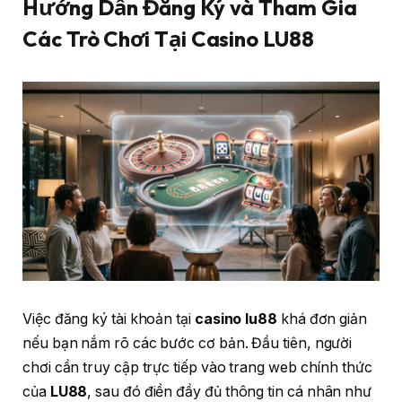
Hướng Dẫn Đăng Ký và Tham Gia
Các Trò Chơi Tại Casino LU88
Việc đăng ký tài khoản tại
casino lu88
khá đơn giản
nếu bạn nắm rõ các bước cơ bản. Đầu tiên, người
chơi cần truy cập trực tiếp vào trang web chính thức
của
LU88
, sau đó điền đầy đủ thông tin cá nhân như