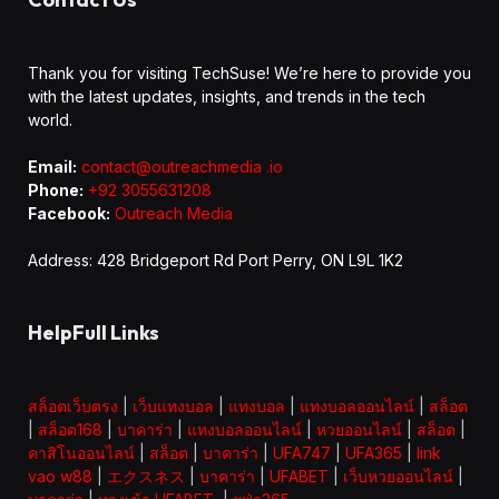
Thank you for visiting TechSuse! We’re here to provide you
with the latest updates, insights, and trends in the tech
world.
Email:
contact@outreachmedia .io
Phone:
+92 3055631208
Facebook:
Outreach Media
Address: 428 Bridgeport Rd Port Perry, ON L9L 1K2
HelpFull Links
สล็อตเว็บตรง
|
เว็บแทงบอล
|
แทงบอล
|
แทงบอลออนไลน์
|
สล็อต
|
สล็อต168
|
บาคาร่า
|
แทงบอลออนไลน์
|
หวยออนไลน์
|
สล็อต
|
คาสิโนออนไลน์
|
สล็อต
|
บาคาร่า
|
UFA747
|
UFA365
|
link
vao w88
|
エクスネス
|
บาคาร่า
|
UFABET
|
เว็บหวยออนไลน์
|