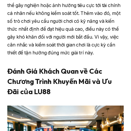
thể gây nghiện hoặc ảnh hưởng tiêu cực tới tài chính
cá nhân nếu không kiểm soát tốt. Thêm vào đó, một
số trò chơi yêu cầu người chơi có kỹ năng và kiến
thức nhất định để đạt hiệu quả cao, điều này có thể
gây khó khăn đối với người mới bắt đầu. Vì vậy, việc
cân nhắc và kiểm soát thời gian chơi là cực kỳ cần
thiết để tận hưởng đúng mức giải trí này.
Đánh Giá Khách Quan về Các
Chương Trình Khuyến Mãi và Ưu
Đãi của LU88