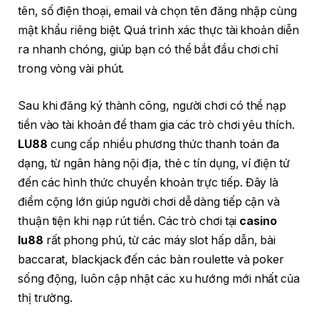
tên, số điện thoại, email và chọn tên đăng nhập cùng
mật khẩu riêng biệt. Quá trình xác thực tài khoản diễn
ra nhanh chóng, giúp bạn có thể bắt đầu chơi chỉ
trong vòng vài phút.
Sau khi đăng ký thành công, người chơi có thể nạp
tiền vào tài khoản để tham gia các trò chơi yêu thích.
LU88
cung cấp nhiều phương thức thanh toán đa
dạng, từ ngân hàng nội địa, thẻ c tín dụng, ví điện tử
đến các hình thức chuyển khoản trực tiếp. Đây là
điểm cộng lớn giúp người chơi dễ dàng tiếp cận và
thuận tiện khi nạp rút tiền. Các trò chơi tại
casino
lu88
rất phong phú, từ các máy slot hấp dẫn, bài
baccarat, blackjack đến các bàn roulette và poker
sống động, luôn cập nhật các xu hướng mới nhất của
thị trường.