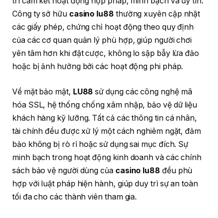
trì cam kết hoạt động hợp pháp, minh bạch và uy tín.
Công ty sở hữu
casino lu88
thường xuyên cập nhật
các giấy phép, chứng chỉ hoạt động theo quy định
của các cơ quan quản lý phù hợp, giúp người chơi
yên tâm hơn khi đặt cược, không lo sập bẫy lừa đảo
hoặc bị ảnh hưởng bởi các hoạt động phi pháp.
Về mặt bảo mật,
LU88
sử dụng các công nghệ mã
hóa SSL, hệ thống chống xâm nhập, bảo vệ dữ liệu
khách hàng kỹ lưỡng. Tất cả các thông tin cá nhân,
tài chính đều được xử lý một cách nghiêm ngặt, đảm
bảo không bị rò rỉ hoặc sử dụng sai mục đích. Sự
minh bạch trong hoạt động kinh doanh và các chính
sách bảo vệ người dùng của
casino lu88
đều phù
hợp với luật pháp hiện hành, giúp duy trì sự an toàn
tối đa cho các thành viên tham gia.