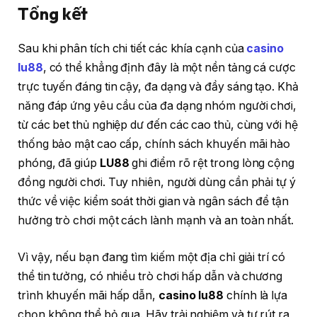
Tổng kết
Sau khi phân tích chi tiết các khía cạnh của
casino
lu88
, có thể khẳng định đây là một nền tảng cá cược
trực tuyến đáng tin cậy, đa dạng và đầy sáng tạo. Khả
năng đáp ứng yêu cầu của đa dạng nhóm người chơi,
từ các bet thủ nghiệp dư đến các cao thủ, cùng với hệ
thống bảo mật cao cấp, chính sách khuyến mãi hào
phóng, đã giúp
LU88
ghi điểm rõ rệt trong lòng cộng
đồng người chơi. Tuy nhiên, người dùng cần phải tự ý
thức về việc kiểm soát thời gian và ngân sách để tận
hưởng trò chơi một cách lành mạnh và an toàn nhất.
Vì vậy, nếu bạn đang tìm kiếm một địa chỉ giải trí có
thể tin tưởng, có nhiều trò chơi hấp dẫn và chương
trình khuyến mãi hấp dẫn,
casino lu88
chính là lựa
chọn không thể bỏ qua. Hãy trải nghiệm và tự rút ra