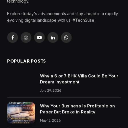
technology.
Explore today's advancements and stay ahead in a rapidly
evolving digital landscape with us. #TechSuse
Facebook
Instagram
YouTube
LinkedIn
WhatsApp
POPULAR POSTS
Why a 6 or 7 BHK Villa Could Be Your
Dream Investment
July 29, 2026
Why Your Business Is Profitable on
Paper But Broke in Reality
May 15, 2026