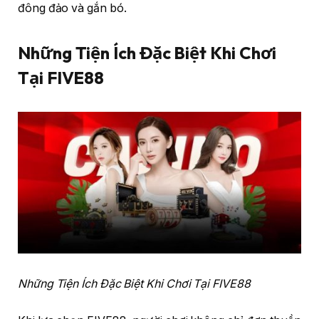
đông đảo và gắn bó.
Những Tiện Ích Đặc Biệt Khi Chơi
Tại FIVE88
Những Tiện Ích Đặc Biệt Khi Chơi Tại FIVE88