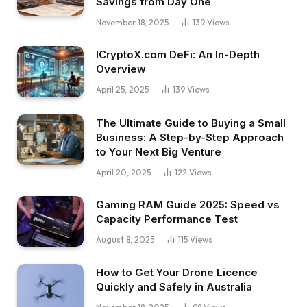
Savings from Day One
November 18, 2025
139
Views
ICryptoX.com DeFi: An In-Depth
Overview
April 25, 2025
139
Views
The Ultimate Guide to Buying a Small
Business: A Step-by-Step Approach
to Your Next Big Venture
April 20, 2025
122
Views
Gaming RAM Guide 2025: Speed vs
Capacity Performance Test
August 8, 2025
115
Views
How to Get Your Drone Licence
Quickly and Safely in Australia