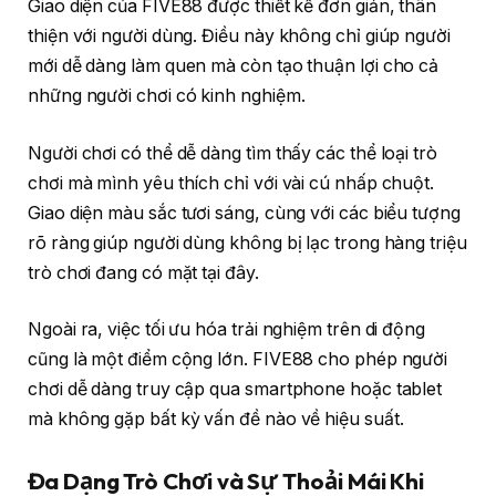
Giao diện của FIVE88 được thiết kế đơn giản, thân
thiện với người dùng. Điều này không chỉ giúp người
mới dễ dàng làm quen mà còn tạo thuận lợi cho cả
những người chơi có kinh nghiệm.
Người chơi có thể dễ dàng tìm thấy các thể loại trò
chơi mà mình yêu thích chỉ với vài cú nhấp chuột.
Giao diện màu sắc tươi sáng, cùng với các biểu tượng
rõ ràng giúp người dùng không bị lạc trong hàng triệu
trò chơi đang có mặt tại đây.
Ngoài ra, việc tối ưu hóa trải nghiệm trên di động
cũng là một điểm cộng lớn. FIVE88 cho phép người
chơi dễ dàng truy cập qua smartphone hoặc tablet
mà không gặp bất kỳ vấn đề nào về hiệu suất.
Đa Dạng Trò Chơi và Sự Thoải Mái Khi