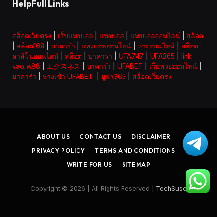
HelpFull Links
สล็อตเว็บตรง
|
เว็บแทงบอล
|
แทงบอล
|
แทงบอลออนไลน์
|
สล็อต
|
สล็อต168
|
บาคาร่า
|
แทงบอลออนไลน์
|
หวยออนไลน์
|
สล็อต
|
คาสิโนออนไลน์
|
สล็อต
|
บาคาร่า
|
UFA747
|
UFA365
|
link
vao w88
|
エクスネス
|
บาคาร่า
|
UFABET
|
เว็บหวยออนไลน์
|
บาคาร่า
|
ทางเข้า UFABET
|
ยูฟ่า365
|
สล็อตเว็บตรง
ABOUT US
CONTACT US
DISCLAIMER
PRIVACY POLICY
TERMS AND CONDITIONS
WRITE FOR US
SITEMAP
Copyright © 2026 | All Rights Reserved |
TechSuse