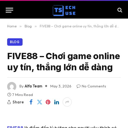
Home
»
Blog
»
FIVE88 – Chơi game online uy tín, thắng lớn dễ dàng
BLOG
FIVE88 – Chơi game online
uy tín, thắng lớn dễ dàng
By
Alfa Team
May 3, 2026
No Comments
7 Mins Read
Share