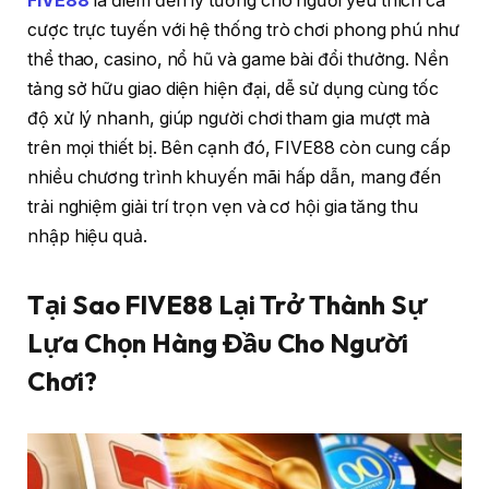
FIVE88
là điểm đến lý tưởng cho người yêu thích cá
cược trực tuyến với hệ thống trò chơi phong phú như
thể thao, casino, nổ hũ và game bài đổi thưởng. Nền
tảng sở hữu giao diện hiện đại, dễ sử dụng cùng tốc
độ xử lý nhanh, giúp người chơi tham gia mượt mà
trên mọi thiết bị. Bên cạnh đó, FIVE88 còn cung cấp
nhiều chương trình khuyến mãi hấp dẫn, mang đến
trải nghiệm giải trí trọn vẹn và cơ hội gia tăng thu
nhập hiệu quả.
Tại Sao FIVE88 Lại Trở Thành Sự
Lựa Chọn Hàng Đầu Cho Người
Chơi?