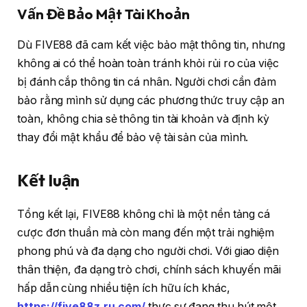
Vấn Đề Bảo Mật Tài Khoản
Dù FIVE88 đã cam kết việc bảo mật thông tin, nhưng
không ai có thể hoàn toàn tránh khỏi rủi ro của việc
bị đánh cắp thông tin cá nhân. Người chơi cần đảm
bảo rằng mình sử dụng các phương thức truy cập an
toàn, không chia sẻ thông tin tài khoản và định kỳ
thay đổi mật khẩu để bảo vệ tài sản của mình.
Kết luận
Tổng kết lại, FIVE88 không chỉ là một nền tảng cá
cược đơn thuần mà còn mang đến một trải nghiệm
phong phú và đa dạng cho người chơi. Với giao diện
thân thiện, đa dạng trò chơi, chính sách khuyến mãi
hấp dẫn cùng nhiều tiện ích hữu ích khác,
https://five88z.ru.com/
thực sự đang thu hút một