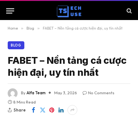
Home
»
Blog
»
FABET – Nền tảng cá cược hiện đại, uy tín nhất
BLOG
FABET – Nền tảng cá cược
hiện đại, uy tín nhất
By
Alfa Team
May 3, 2026
No Comments
8 Mins Read
Share