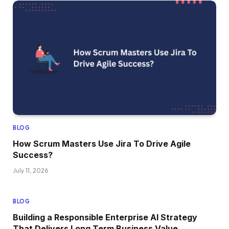
BLOG
How Scrum Masters Use Jira To Drive Agile
Success?
July 11, 2026
BLOG
Building a Responsible Enterprise AI Strategy
That Delivers Long Term Business Value