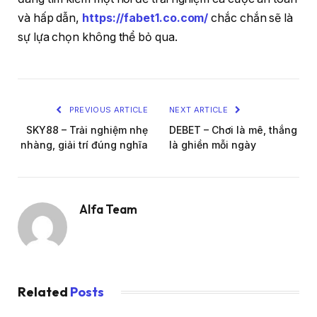
và hấp dẫn,
https://fabet1.co.com/
chắc chắn sẽ là
sự lựa chọn không thể bỏ qua.
PREVIOUS ARTICLE
NEXT ARTICLE
SKY88 – Trải nghiệm nhẹ
DEBET – Chơi là mê, thắng
nhàng, giải trí đúng nghĩa
là ghiền mỗi ngày
Alfa Team
Related
Posts