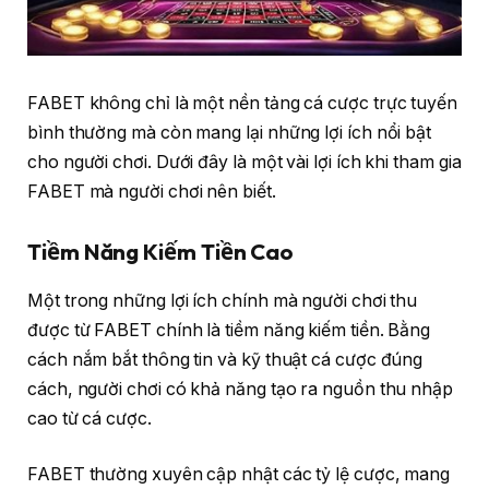
FABET không chỉ là một nền tảng cá cược trực tuyến
bình thường mà còn mang lại những lợi ích nổi bật
cho người chơi. Dưới đây là một vài lợi ích khi tham gia
FABET mà người chơi nên biết.
Tiềm Năng Kiếm Tiền Cao
Một trong những lợi ích chính mà người chơi thu
được từ FABET chính là tiềm năng kiếm tiền. Bằng
cách nắm bắt thông tin và kỹ thuật cá cược đúng
cách, người chơi có khả năng tạo ra nguồn thu nhập
cao từ cá cược.
FABET thường xuyên cập nhật các tỷ lệ cược, mang