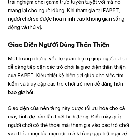
trải nghiệm chơi game trực tuyến tuyệt vời mà nó
mang lại cho người dùng. Khi tham gia tại FABET,
người chơi sẽ được hòa mình vào không gian sống
động và thú vị.
Giao Diện Người Dùng Thân Thiện
Một trong những yếu tố quan trọng giúp người chơi
dễ dàng tiếp cận các trò chơi là giao diện thân thiện
của FABET. Kiểu thiết kế hiện đại giúp cho việc tìm
kiếm và truy cập các trò chơi trở nên dễ dàng hơn
bao giờ hết.
Giao diện của nền tảng này được tối ưu hóa cho cả
máy tính để bàn lẫn thiết bị di động. Điều này giúp
người chơi có thể thoải mái tham gia vào các trò chơi
yêu thích mọi lúc mọi nơi, mà không gặp trở ngại về