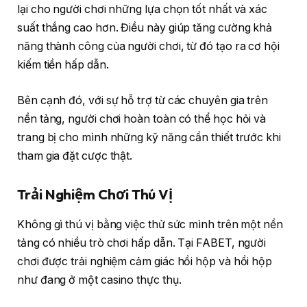
lại cho người chơi những lựa chọn tốt nhất và xác
suất thắng cao hơn. Điều này giúp tăng cường khả
năng thành công của người chơi, từ đó tạo ra cơ hội
kiếm tiền hấp dẫn.
Bên cạnh đó, với sự hỗ trợ từ các chuyên gia trên
nền tảng, người chơi hoàn toàn có thể học hỏi và
trang bị cho mình những kỹ năng cần thiết trước khi
tham gia đặt cược thật.
Trải Nghiệm Chơi Thú Vị
Không gì thú vị bằng việc thử sức mình trên một nền
tảng có nhiều trò chơi hấp dẫn. Tại FABET, người
chơi được trải nghiệm cảm giác hồi hộp và hồi hộp
như đang ở một casino thực thụ.