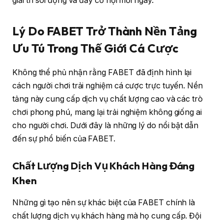
giải trí sôi động và đầy cơ hội mỗi ngày.
Lý Do FABET Trở Thành Nền Tảng
Ưu Tú Trong Thế Giới Cá Cược
Không thể phủ nhận rằng FABET đã định hình lại
cách người chơi trải nghiệm cá cược trực tuyến. Nền
tảng này cung cấp dịch vụ chất lượng cao và các trò
chơi phong phú, mang lại trải nghiệm không giống ai
cho người chơi. Dưới đây là những lý do nổi bật dẫn
đến sự phổ biến của FABET.
Chất Lượng Dịch Vụ Khách Hàng Đáng
Khen
Những gì tạo nên sự khác biệt của FABET chính là
chất lượng dịch vụ khách hàng mà họ cung cấp. Đội