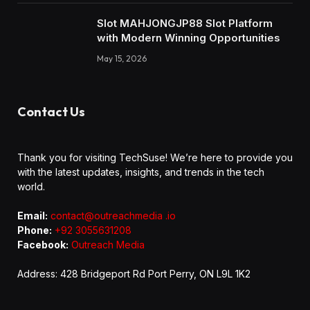
Slot MAHJONGJP88 Slot Platform
with Modern Winning Opportunities
May 15, 2026
Contact Us
Thank you for visiting TechSuse! We’re here to provide you
with the latest updates, insights, and trends in the tech
world.
Email:
contact@outreachmedia .io
Phone:
+92 3055631208
Facebook:
Outreach Media
Address: 428 Bridgeport Rd Port Perry, ON L9L 1K2