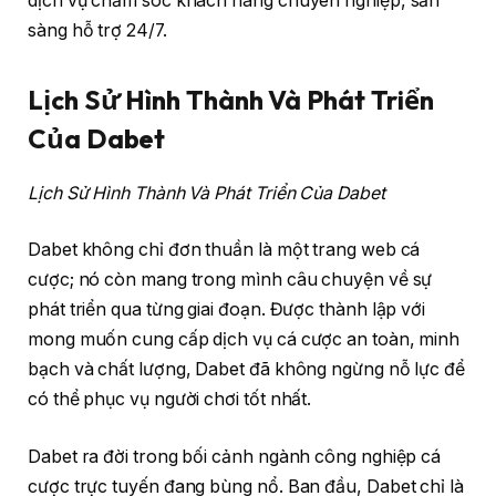
dịch vụ chăm sóc khách hàng chuyên nghiệp, sẵn
sàng hỗ trợ 24/7.
Lịch Sử Hình Thành Và Phát Triển
Của Dabet
Lịch Sử Hình Thành Và Phát Triển Của Dabet
Dabet không chỉ đơn thuần là một trang web cá
cược; nó còn mang trong mình câu chuyện về sự
phát triển qua từng giai đoạn. Được thành lập với
mong muốn cung cấp dịch vụ cá cược an toàn, minh
bạch và chất lượng, Dabet đã không ngừng nỗ lực để
có thể phục vụ người chơi tốt nhất.
Dabet ra đời trong bối cảnh ngành công nghiệp cá
cược trực tuyến đang bùng nổ. Ban đầu, Dabet chỉ là