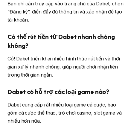
Bạn chỉ cần truy cập vào trang chủ của Dabet, chọn
“Đăng ký”, điền đầy đủ thông tin và xác nhận để tạo
tài khoản.
Có thể rút tiền từ Dabet nhanh chóng
không?
Có! Dabet triển khai nhiều hình thức rút tiền và thời
gian xử lý nhanh chóng, giúp người chơi nhận tiền
trong thời gian ngắn.
Dabet có hỗ trợ các loại game nào?
Dabet cung cấp rất nhiều loại game cá cược, bao
gồm cá cược thể thao, trò chơi casino, slot game và
nhiều hơn nữa.