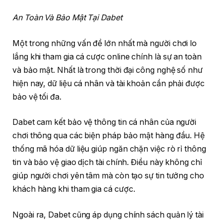
An Toàn Và Bảo Mật Tại Dabet
Một trong những vấn đề lớn nhất mà người chơi lo
lắng khi tham gia cá cược online chính là sự an toàn
và bảo mật. Nhất là trong thời đại công nghệ số như
hiện nay, dữ liệu cá nhân và tài khoản cần phải được
bảo vệ tối đa.
Dabet cam kết bảo vệ thông tin cá nhân của người
chơi thông qua các biện pháp bảo mật hàng đầu. Hệ
thống mã hóa dữ liệu giúp ngăn chặn việc rò rỉ thông
tin và bảo vệ giao dịch tài chính. Điều này không chỉ
giúp người chơi yên tâm mà còn tạo sự tin tưởng cho
khách hàng khi tham gia cá cược.
Ngoài ra, Dabet cũng áp dụng chính sách quản lý tài