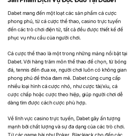
Dabet mang đến một loạt các sản phẩm cá cược
phong phú, từ cá cược thể thao, casino trực tuyến
đến các trò chơi điện tử, tất cả đều được thiết kế để
phục vụ nhu cầu của người chơi.
Cá cược thể thao là một trong những mảng nổi bật tại
Dabet. Với hàng trăm môn thể thao để chọn, từ bóng
đá, tennis đến đua xe, người chơi luôn có không gian
phong phú để thỏa đam mê. Dabet cũng cung cấp
nhiều loại hình cá cược nhỏ, như cược tài/xỉu, cá
cược chấp hoặc cược theo hiệp, giúp người chơi dễ
dàng tìm được cách cược phù hợp.
Về lĩnh vực casino trực tuyến, Dabet gây ấn tượng
mạnh bởi chất lượng và sự đa dạng của các trò chơi.
Từ các game bài như Poker, Blackjack cho đến các