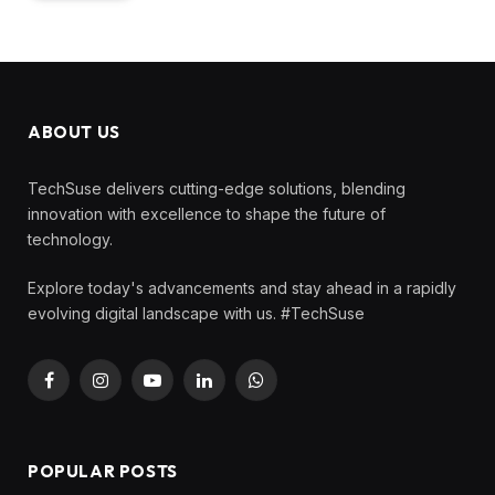
ABOUT US
TechSuse delivers cutting-edge solutions, blending
innovation with excellence to shape the future of
technology.
Explore today's advancements and stay ahead in a rapidly
evolving digital landscape with us. #TechSuse
Facebook
Instagram
YouTube
LinkedIn
WhatsApp
POPULAR POSTS