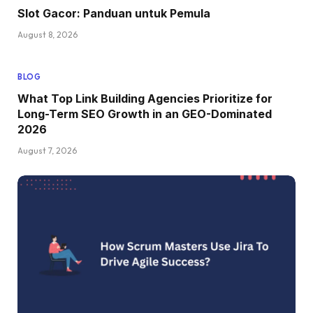
Slot Gacor: Panduan untuk Pemula
August 8, 2026
BLOG
What Top Link Building Agencies Prioritize for
Long-Term SEO Growth in an GEO-Dominated
2026
August 7, 2026