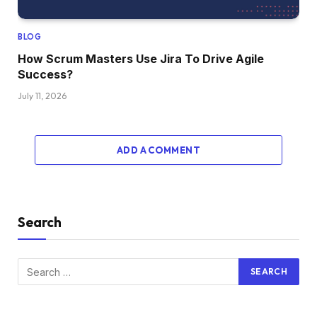
BLOG
How Scrum Masters Use Jira To Drive Agile
Success?
July 11, 2026
ADD A COMMENT
Search