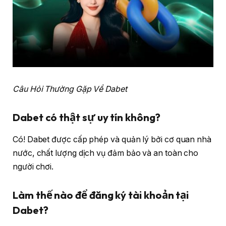
Câu Hỏi Thường Gặp Về Dabet
Dabet có thật sự uy tín không?
Có! Dabet được cấp phép và quản lý bởi cơ quan nhà
nước, chất lượng dịch vụ đảm bảo và an toàn cho
người chơi.
Làm thế nào để đăng ký tài khoản tại
Dabet?