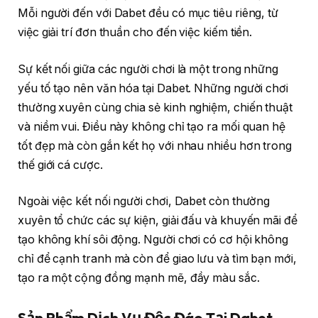
Mỗi người đến với Dabet đều có mục tiêu riêng, từ
việc giải trí đơn thuần cho đến việc kiếm tiền.
Sự kết nối giữa các người chơi là một trong những
yếu tố tạo nên văn hóa tại Dabet. Những người chơi
thường xuyên cùng chia sẻ kinh nghiệm, chiến thuật
và niềm vui. Điều này không chỉ tạo ra mối quan hệ
tốt đẹp mà còn gắn kết họ với nhau nhiều hơn trong
thế giới cá cược.
Ngoài việc kết nối người chơi, Dabet còn thường
xuyên tổ chức các sự kiện, giải đấu và khuyến mãi để
tạo không khí sôi động. Người chơi có cơ hội không
chỉ để cạnh tranh mà còn để giao lưu và tìm bạn mới,
tạo ra một cộng đồng mạnh mẽ, đầy màu sắc.
Sản Phẩm Dịch Vụ Độc Đáo Tại Dabet