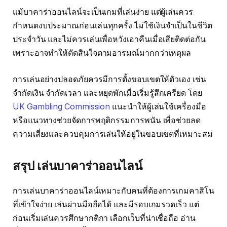
แม้บาคาร่าออนไลน์จะเป็นเกมที่เล่นง่าย แต่ผู้เล่นควร
กำหนดงบประมาณก่อนเล่นทุกครั้ง ไม่ใช้เงินจำเป็นในชีวิต
ประจำวัน และไม่ควรเล่นเพื่อหวังเอาคืนเมื่อเสียติดต่อกัน
เพราะอาจทำให้ตัดสินใจตามอารมณ์มากกว่าเหตุผล
การเล่นอย่างปลอดภัยควรมีการตั้งขอบเขตให้ตัวเอง เช่น
จำกัดเงิน จำกัดเวลา และหยุดพักเมื่อเริ่มรู้สึกเครียด โดย
UK Gambling Commission
แนะนำให้ผู้เล่นใช้เครื่องมือ
หรือแนวทางช่วยจัดการพฤติกรรมการพนัน เพื่อช่วยลด
ความเสี่ยงและควบคุมการเล่นให้อยู่ในขอบเขตที่เหมาะสม
สรุป เล่นบาคาร่าออนไลน์
การเล่นบาคาร่าออนไลน์เหมาะกับคนที่ต้องการเกมคาสิโน
ที่เข้าใจง่าย เล่นผ่านมือถือได้ และมีรอบเกมรวดเร็ว แต่
ก่อนเริ่มเล่นควรศึกษากติกา เลือกเว็บที่น่าเชื่อถือ อ่าน