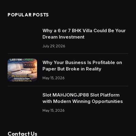
POPULAR POSTS
Why a 6 or 7 BHK Villa Could Be Your
Dream Investment
July 29, 2026
Why Your Business Is Profitable on
Paper But Broke in Reality
May 15, 2026
Slot MAHJONGJP88 Slot Platform
with Modern Winning Opportunities
May 15, 2026
Contact Us