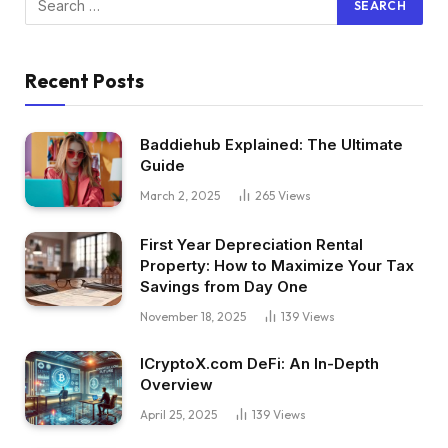
Recent Posts
Baddiehub Explained: The Ultimate
Guide
March 2, 2025
265
Views
First Year Depreciation Rental
Property: How to Maximize Your Tax
Savings from Day One
November 18, 2025
139
Views
ICryptoX.com DeFi: An In-Depth
Overview
April 25, 2025
139
Views