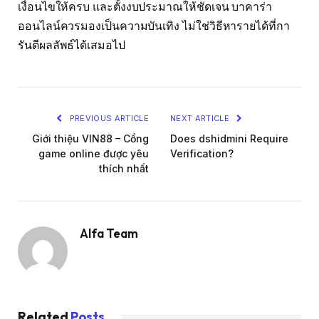
เงื่อนไขให้ครบ และตั้งงบประมาณให้ชัดเจน บาคาร่า
ออนไลน์ควรมองเป็นความบันเทิง ไม่ใช่วิธีหารายได้ที่กา
รันตีผลลัพธ์ได้เสมอไป
PREVIOUS ARTICLE
NEXT ARTICLE
Giới thiệu VIN88 – Cổng
Does dshidmini Require
game online được yêu
Verification?
thích nhất
Alfa Team
Related
Posts