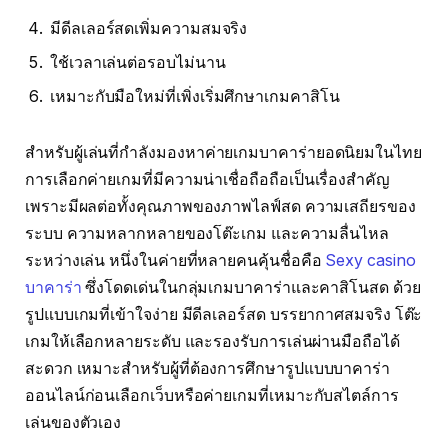
มีดีลเลอร์สดเพิ่มความสมจริง
ใช้เวลาเล่นต่อรอบไม่นาน
เหมาะกับมือใหม่ที่เพิ่งเริ่มศึกษาเกมคาสิโน
สำหรับผู้เล่นที่กำลังมองหาค่ายเกมบาคาร่ายอดนิยมในไทย
การเลือกค่ายเกมที่มีความน่าเชื่อถือถือเป็นเรื่องสำคัญ
เพราะมีผลต่อทั้งคุณภาพของภาพไลฟ์สด ความเสถียรของ
ระบบ ความหลากหลายของโต๊ะเกม และความลื่นไหล
ระหว่างเล่น หนึ่งในค่ายที่หลายคนคุ้นชื่อคือ
Sexy casino
บาคาร่า
ซึ่งโดดเด่นในกลุ่มเกมบาคาร่าและคาสิโนสด ด้วย
รูปแบบเกมที่เข้าใจง่าย มีดีลเลอร์สด บรรยากาศสมจริง โต๊ะ
เกมให้เลือกหลายระดับ และรองรับการเล่นผ่านมือถือได้
สะดวก เหมาะสำหรับผู้ที่ต้องการศึกษารูปแบบบาคาร่า
ออนไลน์ก่อนเลือกเว็บหรือค่ายเกมที่เหมาะกับสไตล์การ
เล่นของตัวเอง