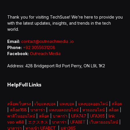
Thank you for visiting TechSuse! We’re here to provide you
with the latest updates, insights, and trends in the tech
world.
Email:
contact@outreachmedia .io
Phone:
+92 3055631208
Facebook:
Outreach Media
Address: 428 Bridgeport Rd Port Perry, ON L9L 1K2
HelpFull Links
สล็อตเว็บตรง
|
เว็บแทงบอล
|
แทงบอล
|
แทงบอลออนไลน์
|
สล็อต
|
สล็อต168
|
บาคาร่า
|
แทงบอลออนไลน์
|
หวยออนไลน์
|
สล็อต
|
คาสิโนออนไลน์
|
สล็อต
|
บาคาร่า
|
UFA747
|
UFA365
|
link
vao w88
|
エクスネス
|
บาคาร่า
|
UFABET
|
เว็บหวยออนไลน์
|
บาคาร่า
|
ทางเข้า UFABET
|
ยูฟ่า365