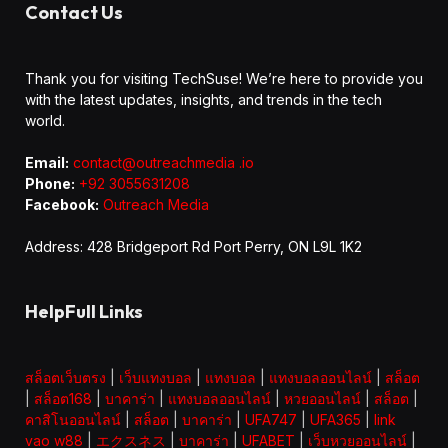
Contact Us
Thank you for visiting TechSuse! We’re here to provide you
with the latest updates, insights, and trends in the tech
world.
Email:
contact@outreachmedia .io
Phone:
+92 3055631208
Facebook:
Outreach Media
Address: 428 Bridgeport Rd Port Perry, ON L9L 1K2
HelpFull Links
สล็อตเว็บตรง
|
เว็บแทงบอล
|
แทงบอล
|
แทงบอลออนไลน์
|
สล็อต
|
สล็อต168
|
บาคาร่า
|
แทงบอลออนไลน์
|
หวยออนไลน์
|
สล็อต
|
คาสิโนออนไลน์
|
สล็อต
|
บาคาร่า
|
UFA747
|
UFA365
|
link
vao w88
|
エクスネス
|
บาคาร่า
|
UFABET
|
เว็บหวยออนไลน์
|